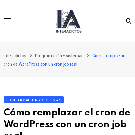
Skip
to
content
Inicio
Interadictos
Programación y sistemas
Cómo remplazar el
Integración continua
cron de WordPress con un cron job real
WordPress 3.x para desarrolladores
Cassandra y PHP para desarrolladores SQL
PROGRAMACIÓN Y SISTEMAS
Cómo remplazar el cron de
WordPress con un cron job