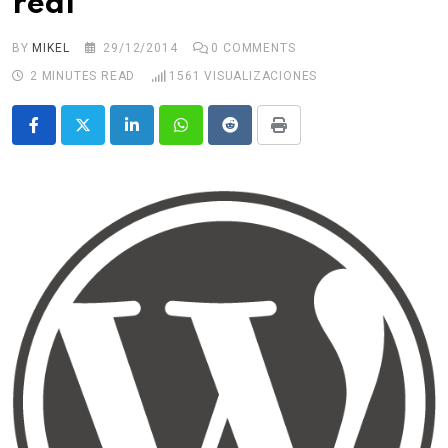
real
BY
MIKEL
29/12/2014
0
COMMENTS
2 MINUTES READ
1561
VISUALIZACIONES
LinkedIn
Whatsapp
Reddit
Print