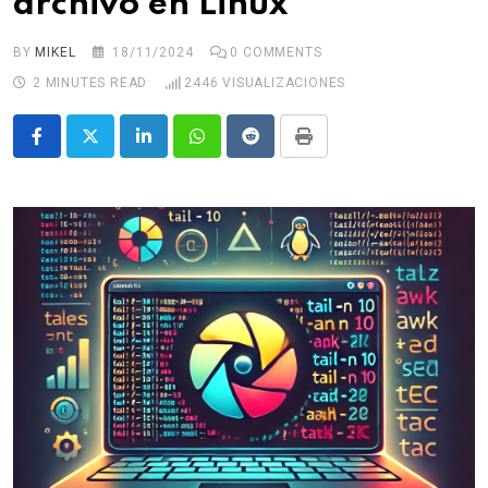
archivo en Linux
BY
MIKEL
18/11/2024
0
COMMENTS
2 MINUTES READ
2446
VISUALIZACIONES
LinkedIn
Whatsapp
Reddit
Print