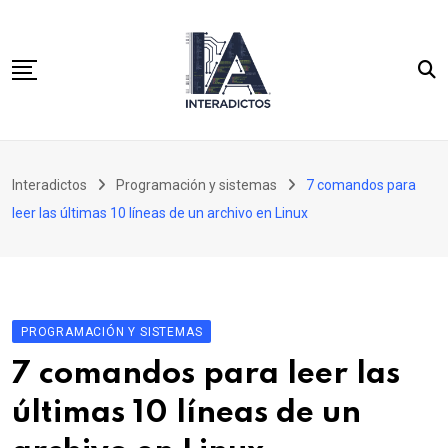
Skip
to
content
Inicio
Interadictos
Programación y sistemas
7 comandos para
Integración continua
leer las últimas 10 líneas de un archivo en Linux
WordPress 3.x para desarrolladores
Cassandra y PHP para desarrolladores SQL
PROGRAMACIÓN Y SISTEMAS
7 comandos para leer las
últimas 10 líneas de un