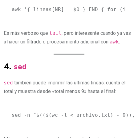
awk '{ lineas[NR] = $0 } END { for (i = N
Es más verboso que
tail
, pero interesante cuando ya vas
a hacer un filtrado o procesamiento adicional con
awk
.
sed
4.
sed
también puede imprimir las últimas líneas: cuenta el
total y muestra desde «total menos 9» hasta el final:
sed -n "$(($(wc -l < archivo.txt) - 9)),\