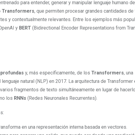
ntrenado para entender, generar y manipular lenguaje humano d
o
Transformers
, que permiten procesar grandes cantidades de 
ntes y contextualmente relevantes. Entre los ejemplos más popu
 OpenAI y
BERT
(Bidirectional Encoder Representations from Tra
 profundas
y, más específicamente, de los
Transformers
, una
 lenguaje natural (NLP) en 2017. La arquitectura de Transformer
r varios fragmentos de texto simultáneamente en lugar de hacerl
omo los
RNNs
(Redes Neuronales Recurrentes).
s:
 transforma en una representación interna basada en vectores.