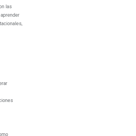
on las
 aprender
tacionales,
.
erar
ciones
como