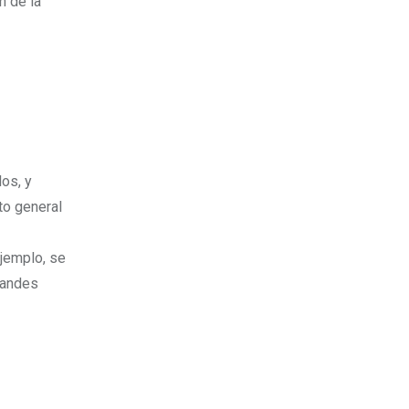
n de la
los, y
to general
ejemplo, se
randes