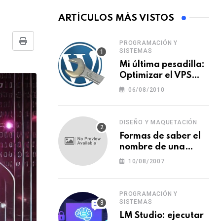
ARTÍCULOS MÁS VISTOS
PROGRAMACIÓN Y
Print
SISTEMAS
Mi última pesadilla:
Optimizar el VPS
para WordPress
06/08/2010
DISEÑO Y MAQUETACIÓN
Formas de saber el
nombre de una
tipografía (o una
10/08/2007
fuente o un tipo de
letra)
PROGRAMACIÓN Y
SISTEMAS
LM Studio: ejecutar