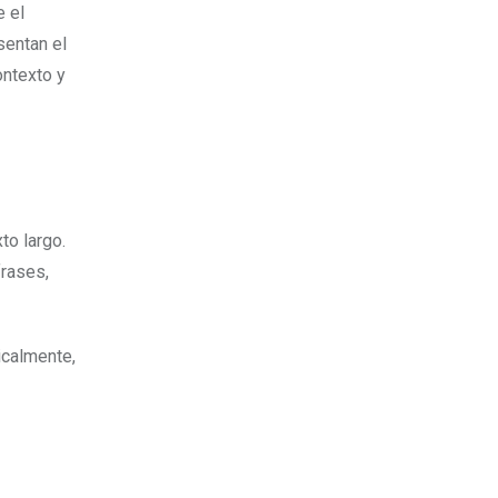
e el
sentan el
ontexto y
to largo.
frases,
icalmente,