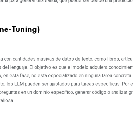
nterna para generar una salida, que puede ser desde una predicció
ine-Tuning)
na con cantidades masivas de datos de texto, como libros, artícu
s del lenguaje. El objetivo es que el modelo adquiera conocimien
o, en esta fase, no está especializado en ninguna tarea concreta.
to, los LLM pueden ser ajustados para tareas específicas. Por 
eguntas en un dominio específico, generar código o analizar g
aliosa.