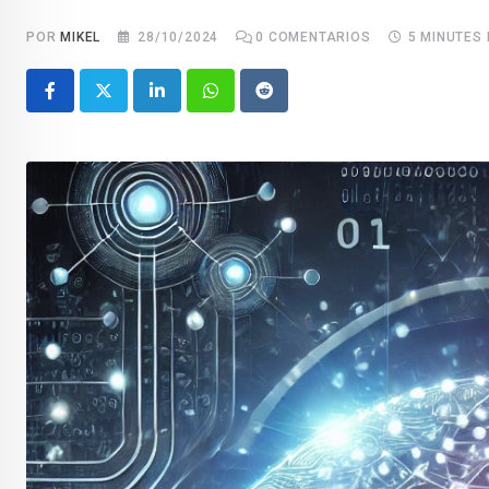
POR
MIKEL
28/10/2024
0
COMENTARIOS
5 MINUTES
LinkedIn
Whatsapp
Reddit