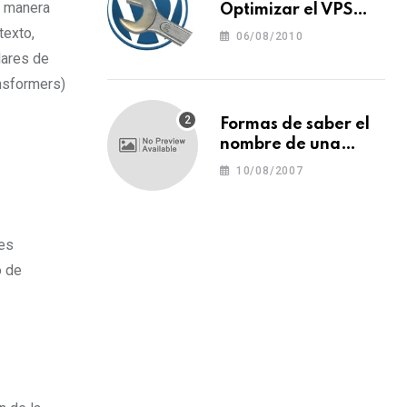
e manera
Optimizar el VPS
para WordPress
texto,
06/08/2010
lares de
nsformers)
Formas de saber el
nombre de una
tipografía (o una
10/08/2007
fuente o un tipo de
letra)
 es
o de