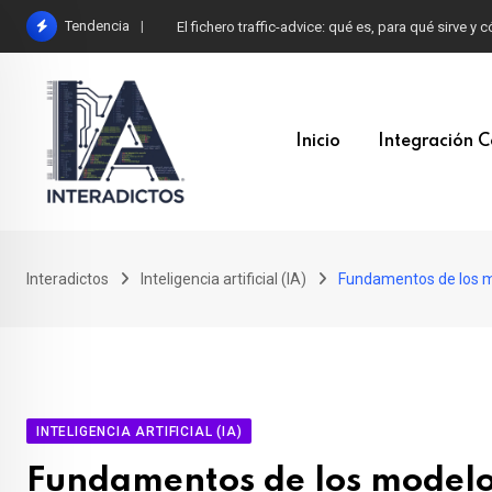
Skip
Tendencia
El fichero traffic-advice: qué es, para qué sirve y
to
content
Inicio
Integración C
Interadictos
Inteligencia artificial (IA)
Fundamentos de los mod
INTELIGENCIA ARTIFICIAL (IA)
Fundamentos de los modelos 