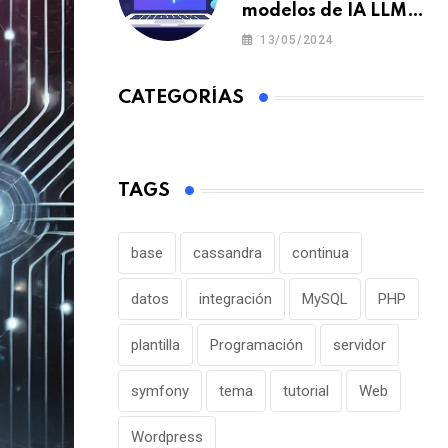
modelos de IA LLM
en un portátil o pc y
13/05/2024
offline para crear tu
chatbot local
CATEGORÍAS
TAGS
base
cassandra
continua
datos
integración
MySQL
PHP
plantilla
Programación
servidor
symfony
tema
tutorial
Web
Wordpress