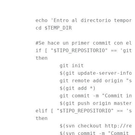
	echo 'Entro al directorio temporal y hago un commit'

	cd $TEMP_DIR

	#Se hace un primer commit con el código base

	if [ "$TIPO_REPOSITORIO" == 'git' ]

	then

		git init

		$(git update-server-info)

		git remote add origin "ssh://nombre_usuario@repos.ic.net/${DIR_BASE_REPOS}${URL_REPO}"

		$(git add *)

		git commit -m "Commit inicial"

		$(git push origin master)

	elif [ "$TIPO_REPOSITORIO" == 'svn' ]

	then

		$(svn checkout http://repos.ic.net/$NOMBRE_REPOSITORIO $URI_REPO)

		$(svn commit -m "Commit inicial" http://repos.ic.net/$NOMBRE_REPOSITORIO)
