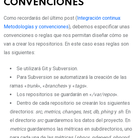
CONVENCIONES
Como recordarás del último post (
Integración continua:
Metodologías y convenciones
), debemos especificar unas
convenciones o reglas que nos permitan diseñar cómo se
van a crear los repositorios. En este caso esas reglas son
las siguientes:
Se utilizará Git y Subversion.
Para Subversion se automatizará la creación de las
ramas «
trunk
«, «
branches
» y «
tags
«.
Los repositorios se guardarán en «
/var/repos
«.
Dentro de cada repositorio se crearán los siguientes
directorios:
src
,
metrics
,
changes
,
test
,
db
,
phing
y
sh
. En
el directorio
src
guardaremos los datos del proyecto. En
metrics
guardaremos las métricas en subdirectorios, uno
para cada una de las métricas (
phpcs
,
pdepend
,
phpcpd
,