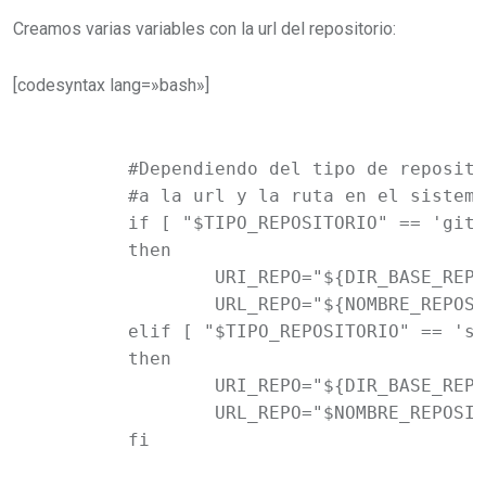
Creamos varias variables con la url del repositorio:
[codesyntax lang=»bash»]
	#Dependiendo del tipo de repositorio elegido creamos las variables correspondientes 

	#a la url y la ruta en el sistema de archivos

	if [ "$TIPO_REPOSITORIO" == 'git' ]

	then

		URI_REPO="${DIR_BASE_REPOS}${NOMBRE_REPOSITORIO}.git/"

		URL_REPO="${NOMBRE_REPOSITORIO}.git"

	elif [ "$TIPO_REPOSITORIO" == 'svn' ]

	then

		URI_REPO="${DIR_BASE_REPOS}$NOMBRE_REPOSITORIO"

		URL_REPO="$NOMBRE_REPOSITORIO"

	fi