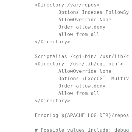
	<Directory /var/repos>

		Options Indexes FollowSymLinks MultiViews

		AllowOverride None

		Order allow,deny

		allow from all

	</Directory>

	ScriptAlias /cgi-bin/ /usr/lib/cgi-bin/

	<Directory "/usr/lib/cgi-bin">

		AllowOverride None

		Options +ExecCGI -MultiViews +SymLinksIfOwnerMatch

		Order allow,deny

		Allow from all

	</Directory>

	ErrorLog ${APACHE_LOG_DIR}/repos.ic.net.error.log

	# Possible values include: debug, info, notice, warn, error, crit,
