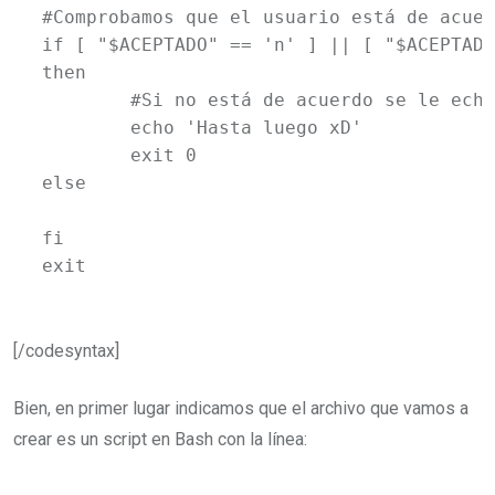
#Comprobamos que el usuario está de acuer
if [ "$ACEPTADO" == 'n' ] || [ "$ACEPTADO
then

	#Si no está de acuerdo se le echa

	echo 'Hasta luego xD'

	exit 0

else

fi

exit
[/codesyntax]
Bien, en primer lugar indicamos que el archivo que vamos a
crear es un script en Bash con la línea: