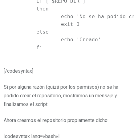
	if [ $REPO_DIR ]

	then

		echo 'No se ha podido crear el directorio del repositorio'

		exit 0

	else

		echo 'Creado'

	fi
[/codesyntax]
Si por alguna razón (quizá por los permisos) no se ha
podido crear el repositorio, mostramos un mensaje y
finalizamos el script.
Ahora creamos el repositorio propiamente dicho:
[codesyntax lang=»bash»]