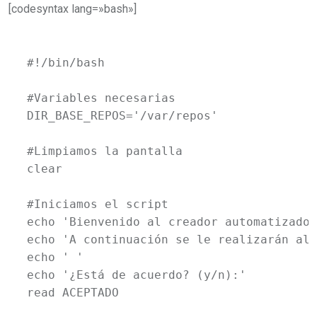
[codesyntax lang=»bash»]
#!/bin/bash

#Variables necesarias

DIR_BASE_REPOS='/var/repos'

#Limpiamos la pantalla

clear

#Iniciamos el script

echo 'Bienvenido al creador automatizado 
echo 'A continuación se le realizarán alg
echo ' '

echo '¿Está de acuerdo? (y/n):'

read ACEPTADO
