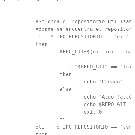
	#Se crea el repositorio utilizando la uri o ruta del sistema de archivos

	#donde se encuentra el repositorio.

	if [ $TIPO_REPOSITORIO == 'git' ]

	then

		REPO_GIT=$(git init --bare $URI_REPO)

		if [ "$REPO_GIT" == "Initialized empty Git repository in ${URI_REPO}" ]

		then

			echo 'Creado'

		else

			echo 'Algo falló.'

			echo $REPO_GIT

			exit 0

		fi

	elif [ $TIPO_REPOSITORIO == 'svn' ]

	then
