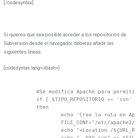
[/codesyntax]
Si quieres que sea posible acceder a los repositorios de
Subversion desde el navegador, deberás añadir las
siguientes líneas:
[codesyntax lang=»bash»]
	#Se modifica Apache para permitir ver el repositorio desde el navegador

	if [ $TIPO_REPOSITORIO == 'svn' ]

	then

		echo 'Creo la ruta en Apache para el repositorio'

		FILE_CONF="/etc/apache2/repos/${URL_REPO}.conf"

		echo "<Location /${URL_REPO}>" >> $FILE_CONF

		echo "	DAV svn" >> $FILE_CONF
