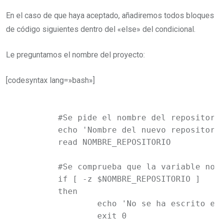
En el caso de que haya aceptado, añadiremos todos bloques
de código siguientes dentro del «else» del condicional.
Le preguntamos el nombre del proyecto:
[codesyntax lang=»bash»]
	#Se pide el nombre del repositorio o proyecto

	echo 'Nombre del nuevo repositorio o proyecto:'

	read NOMBRE_REPOSITORIO

	#Se comprueba que la variable no esté vacía

	if [ -z $NOMBRE_REPOSITORIO ] 

	then

		echo 'No se ha escrito el nombre del repositorio. Adios.'

		exit 0
