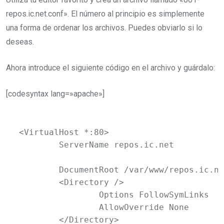
repos.ic.net.conf». El número al principio es simplemente
una forma de ordenar los archivos. Puedes obviarlo si lo
deseas.
Ahora introduce el siguiente código en el archivo y guárdalo:
[codesyntax lang=»apache»]
<VirtualHost *:80>

	ServerName repos.ic.net

	DocumentRoot /var/www/repos.ic.net

	<Directory />

		Options FollowSymLinks

		AllowOverride None

	</Directory>
