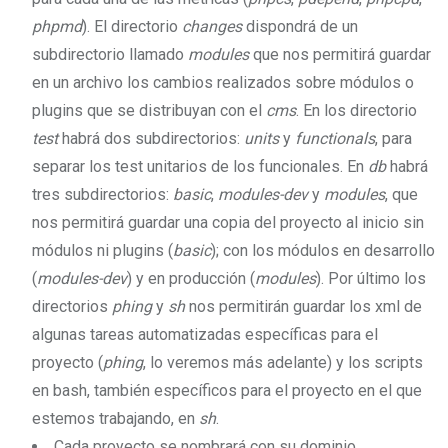
phpmd
). El directorio
changes
dispondrá de un
subdirectorio llamado
modules
que nos permitirá guardar
en un archivo los cambios realizados sobre módulos o
plugins que se distribuyan con el
cms
. En los directorio
test
habrá dos subdirectorios:
units
y
functionals
, para
separar los test unitarios de los funcionales. En
db
habrá
tres subdirectorios:
basic
,
modules-dev
y
modules
, que
nos permitirá guardar una copia del proyecto al inicio sin
módulos ni plugins (
basic
); con los módulos en desarrollo
(
modules-dev
) y en producción (
modules
). Por último los
directorios
phing
y
sh
nos permitirán guardar los xml de
algunas tareas automatizadas específicas para el
proyecto (
phing
, lo veremos más adelante) y los scripts
en bash, también específicos para el proyecto en el que
estemos trabajando, en
sh
.
Cada proyecto se nombrará con su dominio