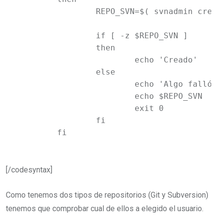
		REPO_SVN=$( svnadmin create "$URI_REPO" )

		if [ -z $REPO_SVN ]

		then

			echo 'Creado'

		else

			echo 'Algo falló.'

			echo $REPO_SVN

			exit 0

		fi	

	fi
[/codesyntax]
Como tenemos dos tipos de repositorios (Git y Subversion)
tenemos que comprobar cual de ellos a elegido el usuario.