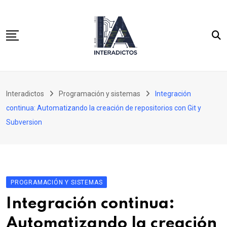
Skip
to
content
Inicio
Interadictos
Programación y sistemas
Integración
Integración continua
continua: Automatizando la creación de repositorios con Git y
WordPress 3.x para desarrolladores
Subversion
Cassandra y PHP para desarrolladores SQL
PROGRAMACIÓN Y SISTEMAS
Integración continua:
Automatizando la creación