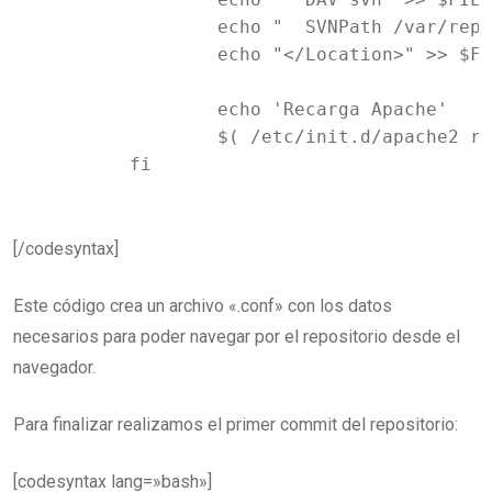
		echo "	SVNPath /var/repos/${URL_REPO}" >> $FILE_CONF

		echo "</Location>" >> $FILE_CONF

		echo 'Recarga Apache'

		$( /etc/init.d/apache2 reload )

	fi
[/codesyntax]
Este código crea un archivo «.conf» con los datos
necesarios para poder navegar por el repositorio desde el
navegador.
Para finalizar realizamos el primer commit del repositorio:
[codesyntax lang=»bash»]