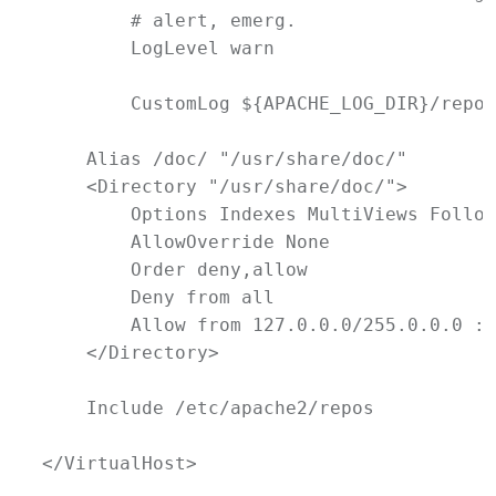
	# alert, emerg.

	LogLevel warn

	CustomLog ${APACHE_LOG_DIR}/repos.ic.net.access.log combined

    Alias /doc/ "/usr/share/doc/"

    <Directory "/usr/share/doc/">

        Options Indexes MultiViews Follow
        AllowOverride None

        Order deny,allow

        Deny from all

        Allow from 127.0.0.0/255.0.0.0 ::
    </Directory>

    Include /etc/apache2/repos

</VirtualHost>