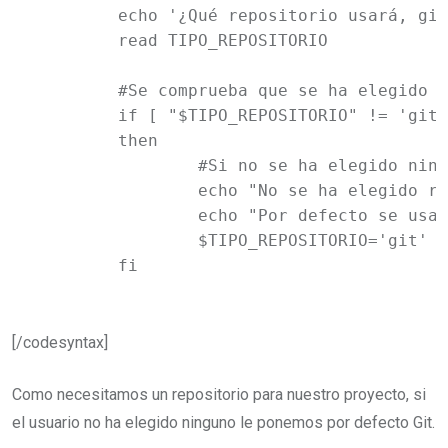
	echo '¿Qué repositorio usará, git o subversion? (git/svn):'

	read TIPO_REPOSITORIO

	#Se comprueba que se ha elegido un cvs

	if [ "$TIPO_REPOSITORIO" != 'git' ] && [ "$TIPO_REPOSITORIO" != 'svn' ] 

	then

		#Si no se ha elegido ninguno, por defecto será git

		echo "No se ha elegido repositorio."

		echo "Por defecto se usará git"

		$TIPO_REPOSITORIO='git'

	fi
[/codesyntax]
Como necesitamos un repositorio para nuestro proyecto, si
el usuario no ha elegido ninguno le ponemos por defecto Git.