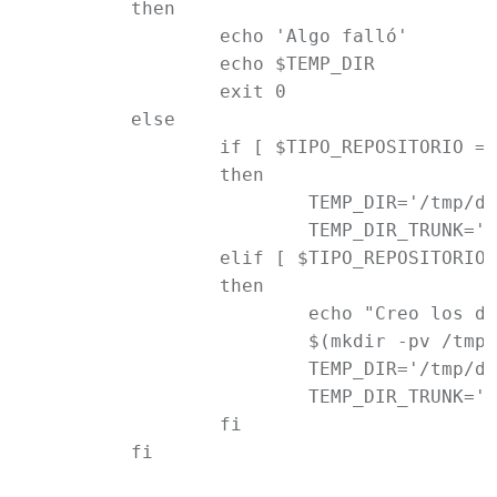
	then

		echo 'Algo falló'

		echo $TEMP_DIR

		exit 0

	else

		if [ $TIPO_REPOSITORIO == 'git' ]

		then

			TEMP_DIR='/tmp/directory'

			TEMP_DIR_TRUNK='/tmp/directory'

		elif [ $TIPO_REPOSITORIO == 'svn' ]

		then

			echo "Creo los directorios trunk, branches y tags para el repositorio de subversion."

			$(mkdir -pv /tmp/directory/trunk /tmp/directory/branch /tmp/directory/tag)

			TEMP_DIR='/tmp/directory'

			TEMP_DIR_TRUNK='/tmp/directory/trunk'

		fi

	fi