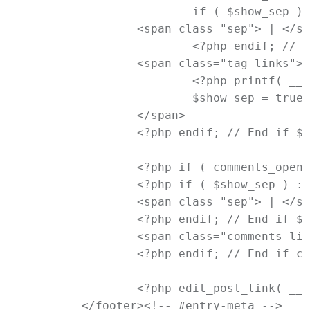
			if ( $show_sep ) : ?>

		<span class="sep"> | </span>

			<?php endif; // End if $show_sep ?>

		<span class="tag-links">

			<?php printf( __( '<span class="%1$s">Tagged</span> %2$s', 'newtheme' ), 'entry-utility-prep entry-utility-prep-tag-links', $tags_list );

			$show_sep = true; ?>

		</span>

		<?php endif; // End if $tags_list ?>

		<?php if ( comments_open() ) : ?>

		<?php if ( $show_sep ) : ?>

		<span class="sep"> | </span>

		<?php endif; // End if $show_sep ?>

		<span class="comments-link"><?php comments_popup_link( '<span class="leave-reply">' . __( 'Leave a reply', 'newtheme' ) . '</span>', __( '<b>1</b> Reply', 'newtheme' ), __( '<b>%</b> Replies', 'newtheme' ) ); ?></span>

		<?php endif; // End if comments_open() ?>

		<?php edit_post_link( __( 'Edit', 'newtheme' ), '<span class="edit-link">', '</span>' ); ?>

	</footer><!-- #entry-meta -->
