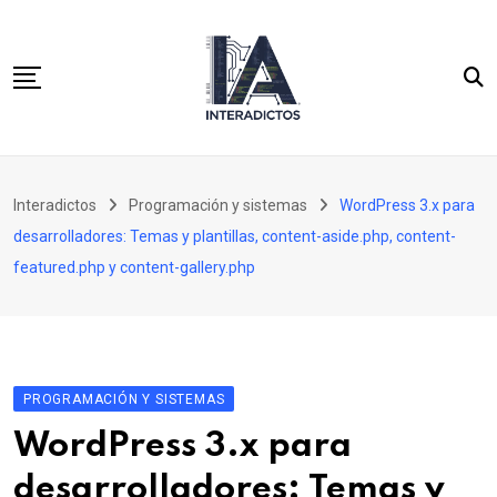
Skip
to
content
Inicio
Interadictos
Programación y sistemas
WordPress 3.x para
Integración continua
desarrolladores: Temas y plantillas, content-aside.php, content-
WordPress 3.x para desarrolladores
featured.php y content-gallery.php
Cassandra y PHP para desarrolladores SQL
PROGRAMACIÓN Y SISTEMAS
WordPress 3.x para
desarrolladores: Temas y