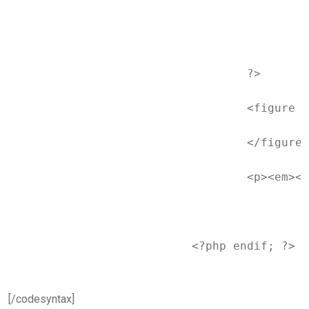
					if ( $images ) :

						$total_images = count( $imag
						$image = array_shift( $imag
						$image_img_tag = wp_get_attachment_image( $image->ID, 'thu
				?>

				<figure class="gallery-thumb">

					<a href="<?php the_permalink(); ?>"><?php echo $image_img_tag; ?></a>

				</figure><!-- .gallery-thumb -->

				<p><em><?php printf( _n( 'This gallery contains <a %1$s>%2$s photo</a>.', 'This gallery contains <a %1$s>%2$s photos</a>.', $total_images, 'newtheme' ),

						'href="' . esc_url( get_permalink() ) . '" title="' . sprintf( esc_attr__( 'Permalink to %s', 'newtheme' ), the_title_attribute( 'echo=0' )
						number_format_i18n( $total_im
					); ?></em></p>

			<?php endif; ?>
[/codesyntax]