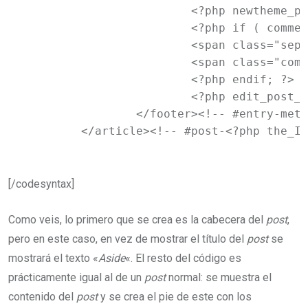
			<?php newtheme_posted_on(); ?>

			<?php if ( comments_open() ) : ?>

			<span class="sep"> | </span>

			<span class="comments-link"><?php comments_popup_link( '<span class="leave-reply">' . __( 'Leave a reply', 'newtheme' ) . '</span>', __( '<b>1</b> Reply', 'newtheme' ), __( '<b>%</b> Replies', 'newtheme' ) ); ?></span>

			<?php endif; ?>

			<?php edit_post_link( __( 'Edit', 'newtheme' ), '<span class="edit-link">', '</span>' ); ?>

		</footer><!-- #entry-meta -->

	</article><!-- #post-<?php the_I
[/codesyntax]
Como veis, lo primero que se crea es la cabecera del
post
,
pero en este caso, en vez de mostrar el título del
post
se
mostrará el texto «
Aside
«. El resto del código es
prácticamente igual al de un
post
normal: se muestra el
contenido del
post
y se crea el pie de este con los