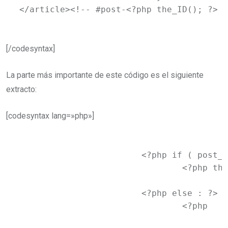
</article><!-- #post-<?php the_ID(); ?> -
[/codesyntax]
La parte más importante de este código es el siguiente
extracto:
[codesyntax lang=»php»]
			<?php if ( post_password_required() ) : ?>

				<?php the_content( __( 'Continue reading <span class="meta-nav">&rarr;</span>', 'newtheme' ) ); ?>

			<?php else : ?>

				<?php

					$images = get_children( array( 'post_parent' => $post->ID, 'post_type' => 'attachment', 'post_mime_type' => 'image', 'orderby' => 'menu_order', 'order' => 'ASC', 'numberposts' => 999 ) );
