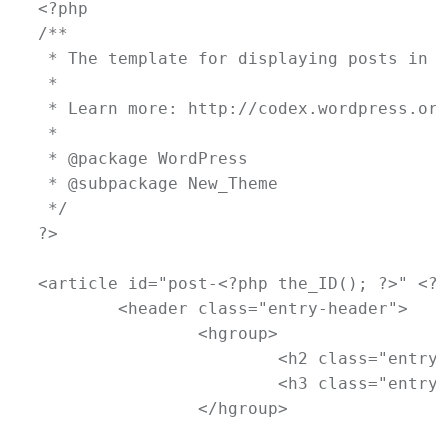
<?php

/**

 * The template for displaying posts in t
 *

 * Learn more: http://codex.wordpress.org
 *

 * @package WordPress

 * @subpackage New_Theme

 */

?>

<article id="post-<?php the_ID(); ?>" <?p
	<header class="entry-header">

		<hgroup>

			<h2 class="entry-title"><a href="<?php the_permalink(); ?>" title="<?php printf( esc_attr__( 'Permalink to %s', 'newtheme' ), the_title_attribute( 'echo=0' ) ); ?>" rel="bookmark"><?php the_title(); ?></a></h2>

			<h3 class="entry-format"><?php _e( 'Gallery', 'newtheme' ); ?></h3>

		</hgroup>
