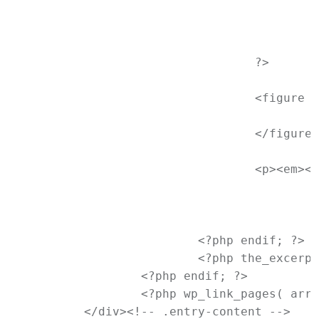
						$total_images = count( $imag
						$image = array_shift( $imag
						$image_img_tag = wp_get_attachment_image( $image->ID, 'thu
				?>

				<figure class="gallery-thumb">

					<a href="<?php the_permalink(); ?>"><?php echo $image_img_tag; ?></a>

				</figure><!-- .gallery-thumb -->

				<p><em><?php printf( _n( 'This gallery contains <a %1$s>%2$s photo</a>.', 'This gallery contains <a %1$s>%2$s photos</a>.', $total_images, 'newtheme' ),

						'href="' . esc_url( get_permalink() ) . '" title="' . sprintf( esc_attr__( 'Permalink to %s', 'newtheme' ), the_title_attribute( 'echo=0' )
						number_format_i18n( $total_im
					); ?></em></p>

			<?php endif; ?>

			<?php the_excerpt(); ?>

		<?php endif; ?>

		<?php wp_link_pages( array( 'before' => '<div class="page-link"><span>' . __( 'Pages:', 'newtheme' ) . '</span>', 'after' => '</div>' ) ); ?>

	</div><!-- .entry-content -->
