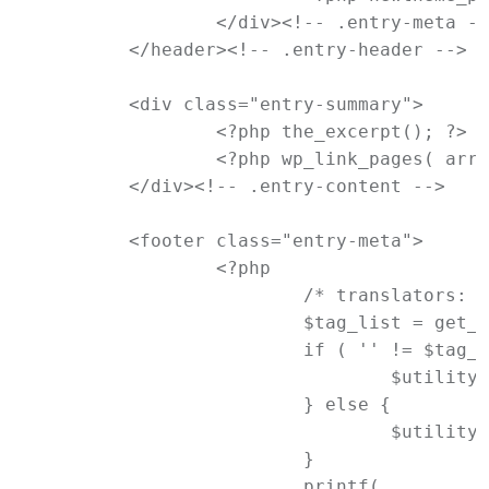
		</div><!-- .entry-meta -->

	</header><!-- .entry-header -->

	<div class="entry-summary">

		<?php the_excerpt(); ?>

		<?php wp_link_pages( array( 'before' => '<div class="page-link"><span>' . __( 'Pages:', 'newtheme' ) . '</span>', 'after' => '</div>' ) ); ?>

	</div><!-- .entry-content -->

	<footer class="entry-meta">

		<?php

			/* translators: used between list items, there is a space after the comma */

			$tag_list = get_the_tag_list( '', __( ', ', 'newtheme' ) );

			if ( '' != $tag_list ) {

				$utility_text = __( 'This entry was posted in %1$s and tagged %2$s. Bookmark the <a href="%3$s" title="Permalink to %4$s" rel="bookmark">permalink</a>.', 'newtheme' );

			} else {

				$utility_text = __( 'This entry was posted in %1$s. Bookmark the <a href="%3$s" title="Permalink to %4$s" rel="bookmark">permalink</a>.', 'newtheme' );

			}

			printf(
