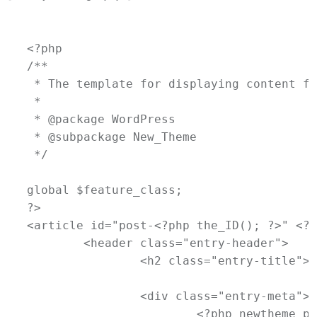
<?php

/**

 * The template for displaying content fe
 *

 * @package WordPress

 * @subpackage New_Theme

 */

global $feature_class;

?>

<article id="post-<?php the_ID(); ?>" <?p
	<header class="entry-header">

		<h2 class="entry-title"><a href="<?php the_permalink(); ?>" title="<?php printf( esc_attr__( 'Permalink to %s', 'newtheme' ), the_title_attribute( 'echo=0' ) ); ?>" rel="bookmark"><?php the_title(); ?></a></h2>

		<div class="entry-meta">

			<?php newtheme_posted_on(); ?>
