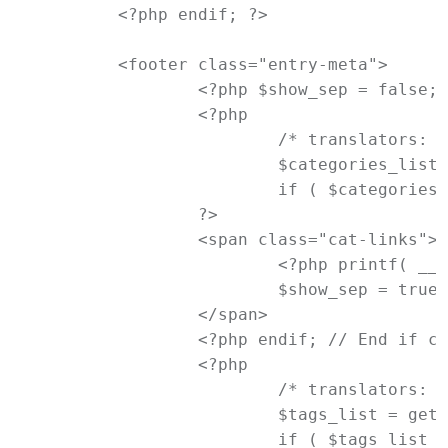
	<?php endif; ?>

	<footer class="entry-meta">

		<?php $show_sep = false; ?>

		<?php

			/* translators: used between list items, there is a space after the comma */

			$categories_list = get_the_category_list( __( ', ', 'newtheme' ) );

			if ( $categories_list ):

		?>

		<span class="cat-links">

			<?php printf( __( '<span class="%1$s">Posted in</span> %2$s', 'newtheme' ), 'entry-utility-prep entry-utility-prep-cat-links', $categories_list );

			$show_sep = true; ?>

		</span>

		<?php endif; // End if categories ?>

		<?php

			/* translators: used between list items, there is a space after the comma */

			$tags_list = get_the_tag_list( '', __( ', ', 'newtheme' ) );

			if ( $tags_list ):
