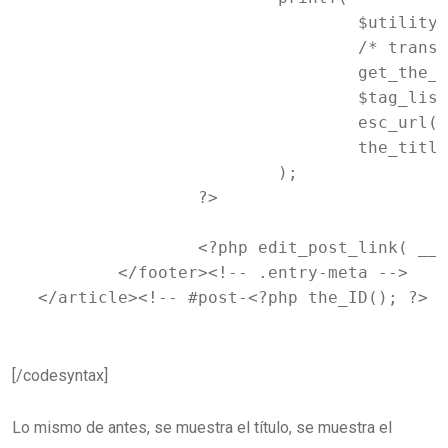
				$utility_text,

				/* translators: used between list items, there is a space after the comma */

				get_the_category_list( __( ', ', 'newtheme' ) ),

				$tag_list,

				esc_url( get_permalink() ),

				the_title_attribute( 'echo=0' )

			);

		?>

		<?php edit_post_link( __( 'Edit', 'newtheme' ), '<span class="edit-link">', '</span>' ); ?>

	</footer><!-- .entry-meta -->

</article><!-- #post-<?php the_ID(); ?> -
[/codesyntax]
Lo mismo de antes, se muestra el título, se muestra el