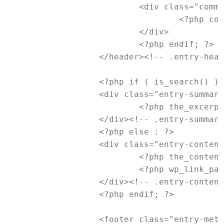
			<div class="comments-link">

				<?php comments_popup_link( '<span class="leave-reply">' . __( 'Reply', 'newtheme' ) . '</span>', _x( '1', 'comments number', 'newtheme' ), _x( '%', 'comments number', 'newtheme' ) ); ?>

			</div>

			<?php endif; ?>

		</header><!-- .entry-header -->

		<?php if ( is_search() ) : // Only display Excerpts for Search ?>

		<div class="entry-summary">

			<?php the_excerpt(); ?>

		</div><!-- .entry-summary -->

		<?php else : ?>

		<div class="entry-content">

			<?php the_content( __( 'Continue reading <span class="meta-nav">&rarr;</span>', 'newtheme' ) ); ?>

			<?php wp_link_pages( array( 'before' => '<div class="page-link"><span>' . __( 'Pages:', 'newtheme' ) . '</span>', 'after' => '</div>' ) ); ?>

		</div><!-- .entry-content -->

		<?php endif; ?>

		<footer class="entry-meta">
