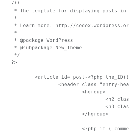
/**

 * The template for displaying posts in t
 *

 * Learn more: http://codex.wordpress.org
 *

 * @package WordPress

 * @subpackage New_Theme

 */

?>

	<article id="post-<?php the_ID(); ?>" <?php post_class(); ?>>

		<header class="entry-header">

			<hgroup>

				<h2 class="entry-title"><a href="<?php the_permalink(); ?>" title="<?php printf( esc_attr__( 'Permalink to %s', 'newtheme' ), the_title_attribute( 'echo=0' ) ); ?>" rel="bookmark"><?php the_title(); ?></a></h2>

				<h3 class="entry-format"><?php _e( 'Aside', 'newtheme' ); ?></h3>

			</hgroup>

			<?php if ( comments_open() && ! post_password_required() ) : ?>
