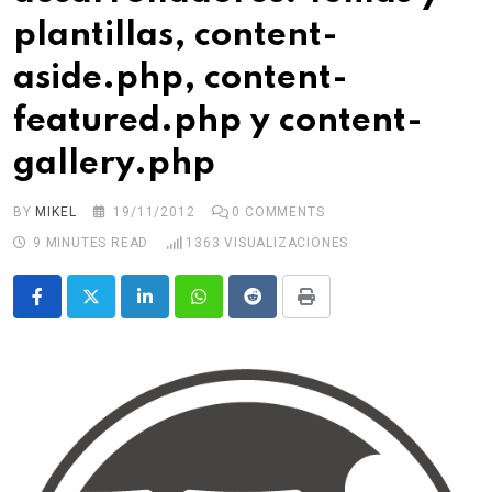
plantillas, content-
aside.php, content-
featured.php y content-
gallery.php
BY
MIKEL
19/11/2012
0
COMMENTS
9 MINUTES READ
1363
VISUALIZACIONES
LinkedIn
Whatsapp
Reddit
Print