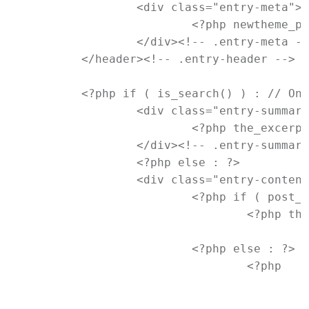
		<div class="entry-meta">

			<?php newtheme_posted_on(); ?>

		</div><!-- .entry-meta -->

	</header><!-- .entry-header -->

	<?php if ( is_search() ) : // Only display Excerpts for search pages ?>

		<div class="entry-summary">

			<?php the_excerpt(); ?>

		</div><!-- .entry-summary -->

		<?php else : ?>

		<div class="entry-content">

			<?php if ( post_password_required() ) : ?>

				<?php the_content( __( 'Continue reading <span class="meta-nav">&rarr;</span>', 'newtheme' ) ); ?>

			<?php else : ?>

				<?php

					$images = get_children( array( 'post_parent' => $post->ID, 'post_type' => 'attachment', 'post_mime_type' => 'image', 'orderby' => 'menu_order', 'order' => 'ASC', 'numberposts' => 999 ) );

					if ( $images ) :
