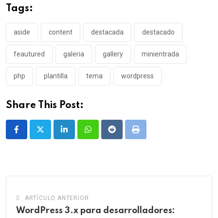
Tags:
aside
content
destacada
destacado
feautured
galeria
gallery
minientrada
php
plantilla
tema
wordpress
Share This Post:
LinkedIn
Whatsapp
Reddit
Print
ARTÍCULO ANTERIOR
WordPress 3.x para desarrolladores: