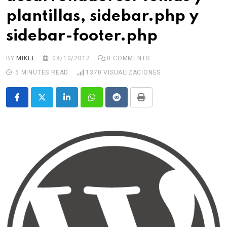
plantillas, sidebar.php y
sidebar-footer.php
BY
MIKEL
08/10/2012
0
COMMENTS
5 MINUTES READ
1370
VISUALIZACIONES
LinkedIn
Whatsapp
Reddit
Print