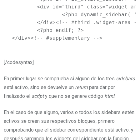
	<div id="third" class="widget-area" role="complementary">

		<?php dynamic_sidebar( 'sidebar-5' ); ?>

	</div><!-- #third .widget-area -->

	<?php endif; ?>

</div><!-- #supplementary -->
[/codesyntax]
En primer lugar se comprueba si alguno de los tres
sidebars
está activo, sino se devuelve un
return
para dar por
finalizado el
script
y que no se genere código
html
.
En el caso de que alguno, varios o todos los sidebars estén
activos se crean sus respectivos bloques, primero
comprobando que el sidebar correspondiente está activo, y
después cargando los widgets del sidebar con la función