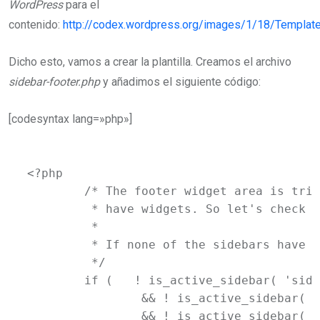
WordPress
para el
contenido:
http://codex.wordpress.org/images/1/18/Template
Dicho esto, vamos a crear la plantilla. Creamos el archivo
sidebar-footer.php
y añadimos el siguiente código:
[codesyntax lang=»php»]
<?php

	/* The footer widget area is triggered if any of the areas

	 * have widgets. So let's check that first.

	 *

	 * If none of the sidebars have widgets, then let's bail early.

	 */

	if (   ! is_active_sidebar( 'sidebar-3'  )

		&& ! is_active_sidebar( 'sidebar-4' )

		&& ! is_active_sidebar( 'sidebar-5'  )
