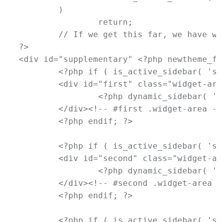
	)

		return;

	// If we get this far, we have widgets. Let do this.

?>

<div id="supplementary" <?php newtheme_fo
	<?php if ( is_active_sidebar( 'sidebar-3' ) ) : ?>

	<div id="first" class="widget-area" role="complementary">

		<?php dynamic_sidebar( 'sidebar-3' ); ?>

	</div><!-- #first .widget-area -->

	<?php endif; ?>

	<?php if ( is_active_sidebar( 'sidebar-4' ) ) : ?>

	<div id="second" class="widget-area" role="complementary">

		<?php dynamic_sidebar( 'sidebar-4' ); ?>

	</div><!-- #second .widget-area -->

	<?php endif; ?>

	<?php if ( is_active_sidebar( 'sidebar-5' ) ) : ?>
