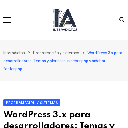
Skip
to
content
Inicio
Interadictos
Programación y sistemas
WordPress 3.x para
Integración continua
desarrolladores: Temas y plantillas, sidebar.php y sidebar-
WordPress 3.x para desarrolladores
footer.php
Cassandra y PHP para desarrolladores SQL
PROGRAMACIÓN Y SISTEMAS
WordPress 3.x para
desarrolladores: Temas y