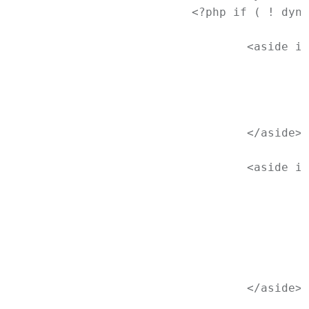
			<?php if ( ! dynamic_sidebar( 'sidebar-1' ) ) : ?>

				<aside id="archives" class="widget">

					<h3 class="widget-title"><?php _e( 'Archives', 'newtheme' ); ?></h3>

					<ul>

						<?php wp_get_archives( array( 'type' => 'monthly
					</ul>

				</aside>

				<aside id="meta" class="widget">

					<h3 class="widget-title"><?php _e( 'Meta', 'newtheme' ); ?></h3>

					<ul>

						<?php wp_register()
						<li><?php wp_loginout(); ?>
						<?php wp_meta();
					</ul>

				</aside>
