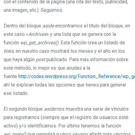
con el contenido de la página (una cita del texto, publicidad,
una imagen, etc.). Seguimos.
Dentro del bloque
aside
encontramos el título del bloque, en
este caso «
Archives
» y una lista que se genera con la
función
wp_get_archives()
. Esta función crea un listado de
links
, en nuestro caso mostrará los meses y el año en los
que haya algún
post
publicado. Para más información sobre
este método, lo mejor es que acudas a la
fuente
http://codex.wordpress.org/Function_Reference/wp_g
ahí te explican todas las opciones que tienes para generar
ese listado.
El segundo bloque
aside
nos muestra una serie de vínculos
para registrarnos (siempre que el registro de usuarios esté
activo) y/o identificarnos. Por último tenemos la función
wp_meta()
que permitirá a otros
plugins
añadir más vínculos