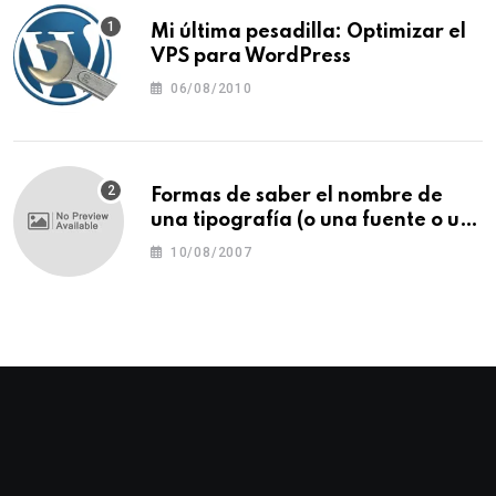
Mi última pesadilla: Optimizar el
VPS para WordPress
06/08/2010
Formas de saber el nombre de
una tipografía (o una fuente o un
tipo de letra)
10/08/2007