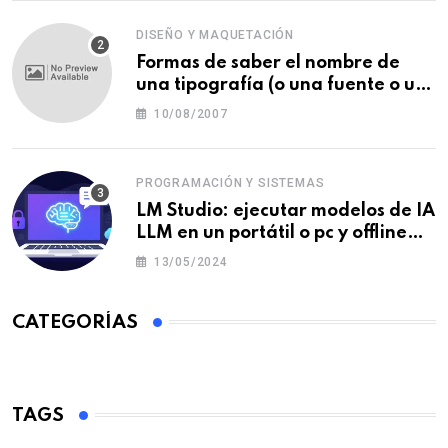
DISEÑO Y MAQUETACIÓN
Formas de saber el nombre de
una tipografía (o una fuente o un
tipo de letra)
10/08/2007
PROGRAMACIÓN Y SISTEMAS
LM Studio: ejecutar modelos de IA
LLM en un portátil o pc y offline
para crear tu chatbot local
13/05/2024
CATEGORÍAS
TAGS