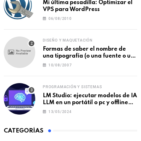
Mi última pesadilla: Optimizar el
VPS para WordPress
06/08/2010
DISEÑO Y MAQUETACIÓN
Formas de saber el nombre de
una tipografía (o una fuente o un
tipo de letra)
10/08/2007
PROGRAMACIÓN Y SISTEMAS
LM Studio: ejecutar modelos de IA
LLM en un portátil o pc y offline
para crear tu chatbot local
13/05/2024
CATEGORÍAS