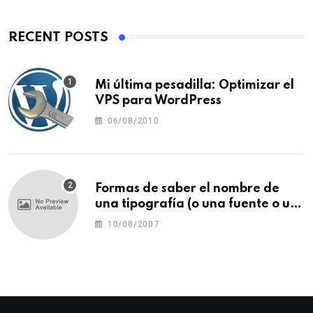
RECENT POSTS
Mi última pesadilla: Optimizar el
VPS para WordPress
06/08/2010
Formas de saber el nombre de
una tipografía (o una fuente o un
tipo de letra)
10/08/2007