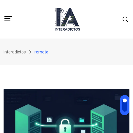
Skip
to
content
Interadictos
remoto