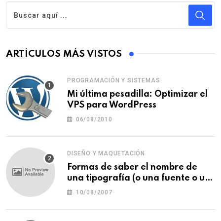
ARTÍCULOS MÁS VISTOS
PROGRAMACIÓN Y SISTEMAS
Mi última pesadilla: Optimizar el
VPS para WordPress
06/08/2010
DISEÑO Y MAQUETACIÓN
Formas de saber el nombre de
una tipografía (o una fuente o un
tipo de letra)
10/08/2007