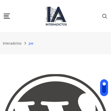
Skip
to
content
Interadictos
pie