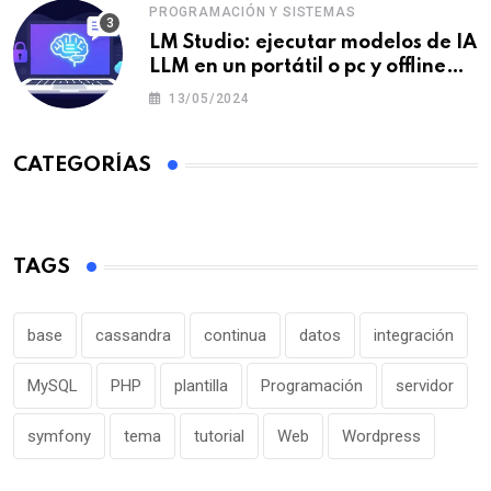
PROGRAMACIÓN Y SISTEMAS
LM Studio: ejecutar modelos de IA
LLM en un portátil o pc y offline
para crear tu chatbot local
13/05/2024
CATEGORÍAS
TAGS
base
cassandra
continua
datos
integración
MySQL
PHP
plantilla
Programación
servidor
symfony
tema
tutorial
Web
Wordpress