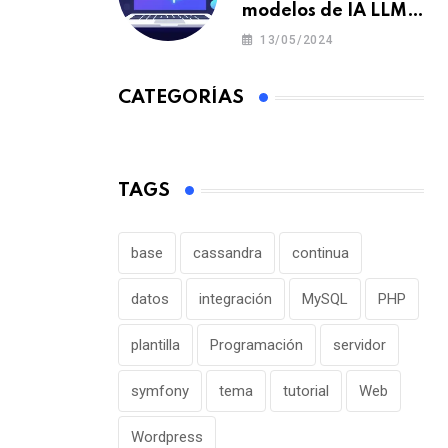
modelos de IA LLM
en un portátil o pc y
13/05/2024
offline para crear tu
chatbot local
CATEGORÍAS
TAGS
base
cassandra
continua
datos
integración
MySQL
PHP
plantilla
Programación
servidor
symfony
tema
tutorial
Web
Wordpress