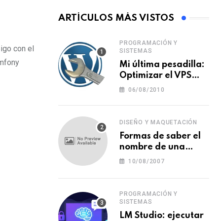
ARTÍCULOS MÁS VISTOS
PROGRAMACIÓN Y
igo con el
SISTEMAS
ymfony
Mi última pesadilla:
Optimizar el VPS
para WordPress
06/08/2010
DISEÑO Y MAQUETACIÓN
Formas de saber el
nombre de una
tipografía (o una
10/08/2007
fuente o un tipo de
letra)
PROGRAMACIÓN Y
SISTEMAS
LM Studio: ejecutar