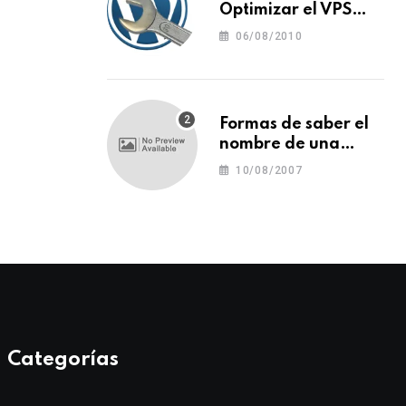
Optimizar el VPS
para WordPress
06/08/2010
Formas de saber el
nombre de una
tipografía (o una
10/08/2007
fuente o un tipo de
letra)
Categorías