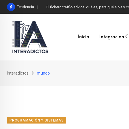
Skip
Tendencia
El fichero traffic-advice: qué es, para qué sirve y
to
content
Inicio
Integración C
Interadictos
mundo
PROGRAMACIÓN Y SISTEMAS