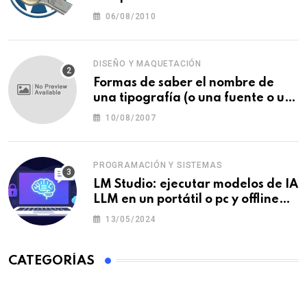
06/08/2010
DISEÑO Y MAQUETACIÓN
Formas de saber el nombre de
una tipografía (o una fuente o un
tipo de letra)
10/08/2007
PROGRAMACIÓN Y SISTEMAS
LM Studio: ejecutar modelos de IA
LLM en un portátil o pc y offline
para crear tu chatbot local
13/05/2024
CATEGORÍAS