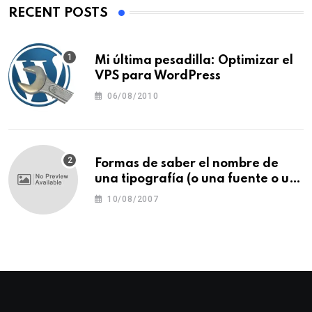
RECENT POSTS
Mi última pesadilla: Optimizar el
VPS para WordPress
06/08/2010
Formas de saber el nombre de
una tipografía (o una fuente o un
tipo de letra)
10/08/2007