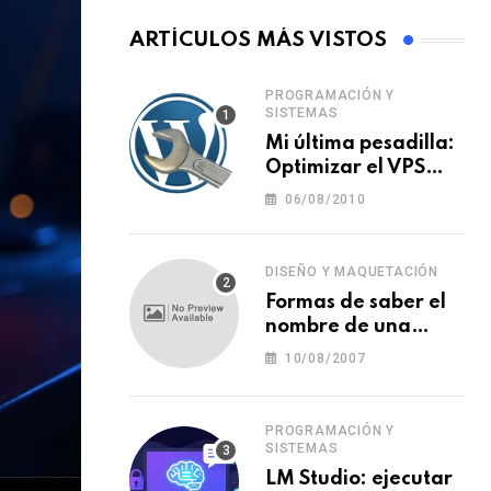
ARTÍCULOS MÁS VISTOS
PROGRAMACIÓN Y
SISTEMAS
Mi última pesadilla:
Optimizar el VPS
para WordPress
06/08/2010
DISEÑO Y MAQUETACIÓN
Formas de saber el
nombre de una
tipografía (o una
10/08/2007
fuente o un tipo de
letra)
PROGRAMACIÓN Y
SISTEMAS
LM Studio: ejecutar