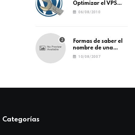
Optimizar el VPS
para WordPress
06/08/2010
Formas de saber el
nombre de una
tipografía (o una
10/08/2007
fuente o un tipo de
letra)
Categorías