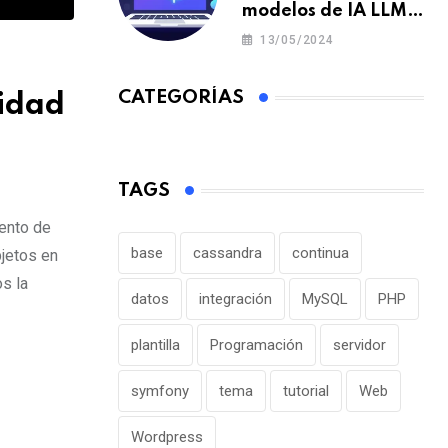
modelos de IA LLM
en un portátil o pc y
13/05/2024
offline para crear tu
chatbot local
CATEGORÍAS
lidad
TAGS
iento de
base
cassandra
continua
bjetos en
s la
datos
integración
MySQL
PHP
plantilla
Programación
servidor
symfony
tema
tutorial
Web
Wordpress