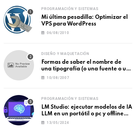
PROGRAMACIÓN Y SISTEMAS
Mi última pesadilla: Optimizar el
VPS para WordPress
06/08/2010
DISEÑO Y MAQUETACIÓN
Formas de saber el nombre de
una tipografía (o una fuente o un
tipo de letra)
10/08/2007
PROGRAMACIÓN Y SISTEMAS
LM Studio: ejecutar modelos de IA
LLM en un portátil o pc y offline
para crear tu chatbot local
13/05/2024