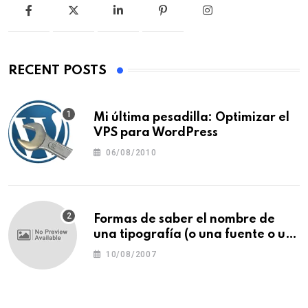
RECENT POSTS
Mi última pesadilla: Optimizar el
VPS para WordPress
06/08/2010
Formas de saber el nombre de
una tipografía (o una fuente o un
tipo de letra)
10/08/2007