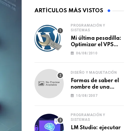
ARTÍCULOS MÁS VISTOS
PROGRAMACIÓN Y
SISTEMAS
Mi última pesadilla:
Optimizar el VPS
para WordPress
06/08/2010
DISEÑO Y MAQUETACIÓN
Formas de saber el
nombre de una
tipografía (o una
10/08/2007
fuente o un tipo de
letra)
PROGRAMACIÓN Y
SISTEMAS
LM Studio: ejecutar