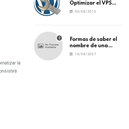
Optimizar el VPS
para WordPress
06/08/2010
Formas de saber el
nombre de una
tipografía (o una
10/08/2007
fuente o un tipo de
omatizar la
letra)
onsistirá