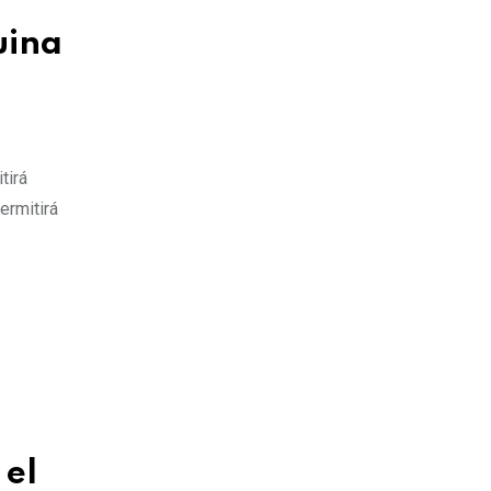
uina
tirá
ermitirá
 el