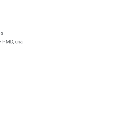
es
de PMD, una