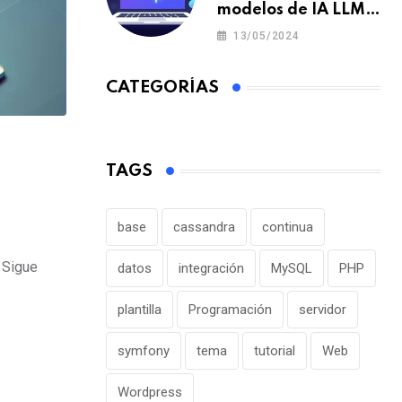
modelos de IA LLM
en un portátil o pc y
13/05/2024
offline para crear tu
chatbot local
CATEGORÍAS
TAGS
base
cassandra
continua
 Sigue
datos
integración
MySQL
PHP
plantilla
Programación
servidor
symfony
tema
tutorial
Web
Wordpress