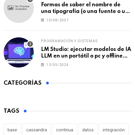
Formas de saber el nombre de
una tipografía (o una fuente o un
tipo de letra)
10/08/2007
PROGRAMACIÓN Y SISTEMAS
LM Studio: ejecutar modelos de IA
LLM en un portátil o pc y offline
para crear tu chatbot local
13/05/2024
CATEGORÍAS
TAGS
base
cassandra
continua
datos
integración