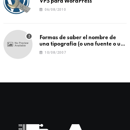
VPS para WordPress
06/08/2010
Formas de saber el nombre de
una tipografía (o una fuente o un
tipo de letra)
10/08/2007