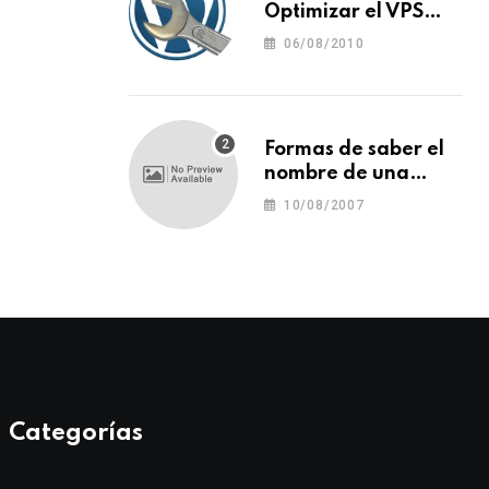
Optimizar el VPS
para WordPress
06/08/2010
Formas de saber el
nombre de una
tipografía (o una
10/08/2007
fuente o un tipo de
letra)
Categorías