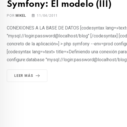
Symfony: El modelo (III)
POR
MIKEL
11/04/2011
CONEXIONES A LA BASE DE DATOS [codesyntax lang=»text» t
"mysql://login:password@localhost/blog" [/codesyntax] [cod
concreto de la aplicación»] > php symfony --env=prod confi
[codesyntax lang=»text» title=»Definiendo una conexión para
configure:database "mysql://login:password@localhost/blog
LEER MÁS