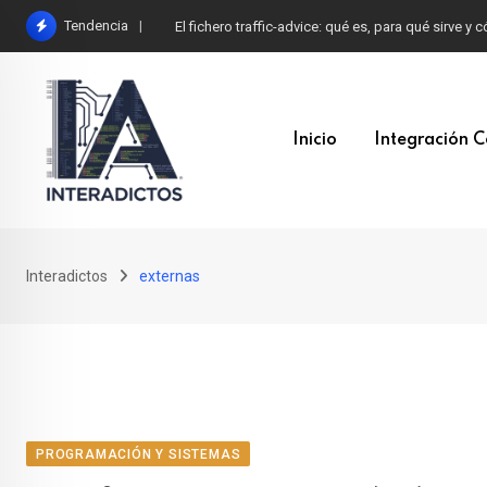
Skip
Tendencia
El fichero traffic-advice: qué es, para qué sirve y
to
content
Inicio
Integración C
Interadictos
externas
PROGRAMACIÓN Y SISTEMAS