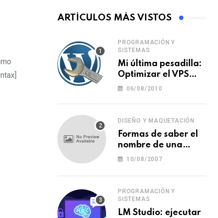
ARTÍCULOS MÁS VISTOS
PROGRAMACIÓN Y
SISTEMAS
orno
Mi última pesadilla:
Optimizar el VPS
ntax]
para WordPress
06/08/2010
DISEÑO Y MAQUETACIÓN
Formas de saber el
nombre de una
tipografía (o una
10/08/2007
fuente o un tipo de
letra)
PROGRAMACIÓN Y
SISTEMAS
LM Studio: ejecutar