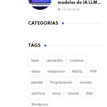
modelos de IA LLM
en un portátil o pc y
13/05/2024
offline para crear tu
chatbot local
CATEGORÍAS
TAGS
base
cassandra
continua
datos
integración
MySQL
PHP
plantilla
Programación
servidor
symfony
tema
tutorial
Web
Wordpress