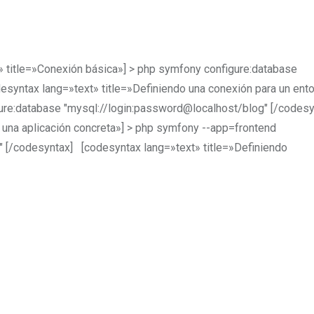
itle=»Conexión básica»] > php symfony configure:database
esyntax lang=»text» title=»Definiendo una conexión para un ent
gure:database "mysql://login:password@localhost/blog" [/codesy
 una aplicación concreta»] > php symfony --app=frontend
" [/codesyntax] [codesyntax lang=»text» title=»Definiendo