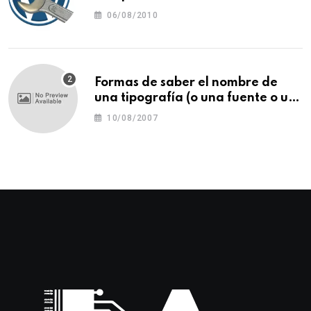
06/08/2010
Formas de saber el nombre de
una tipografía (o una fuente o un
tipo de letra)
10/08/2007