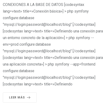
CONEXIONES A LA BASE DE DATOS [codesyntax
lang=»text» title=»Conexión básica»] > php symfony
configure:database
"mysql://login:password@localhost/blog" [/codesyntax]
[codesyntax lang=»text» title=»Definiendo una conexión para
un entorno concreto de la aplicación»] > php symfony --
env=prod configure:database
"mysql://login:password@localhost/blog" [/codesyntax]
[codesyntax lang=»text» title=»Definiendo una conexión para
una aplicación concreta»] > php symfony --app=frontend
configure:database
"mysql://login:password@localhost/blog" [/codesyntax]
[codesyntax lang=»text» title=»Definiendo
LEER MÁS