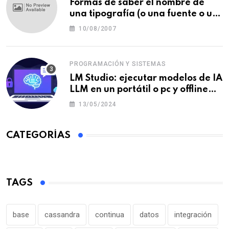
Formas de saber el nombre de
una tipografía (o una fuente o un
tipo de letra)
10/08/2007
PROGRAMACIÓN Y SISTEMAS
LM Studio: ejecutar modelos de IA
LLM en un portátil o pc y offline
para crear tu chatbot local
13/05/2024
CATEGORÍAS
TAGS
base
cassandra
continua
datos
integración