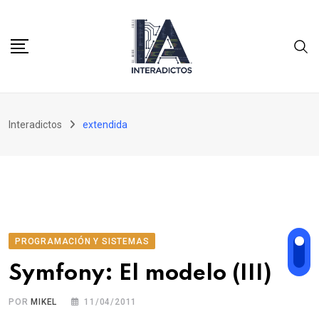
Skip
to
content
Interadictos
extendida
PROGRAMACIÓN Y SISTEMAS
Symfony: El modelo (III)
POR
MIKEL
11/04/2011