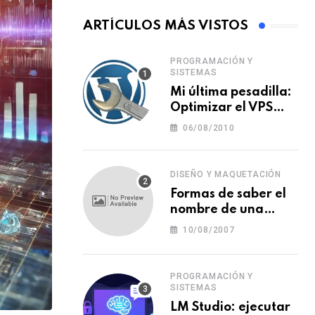
ARTÍCULOS MÁS VISTOS
PROGRAMACIÓN Y
SISTEMAS
Mi última pesadilla:
Optimizar el VPS
para WordPress
06/08/2010
DISEÑO Y MAQUETACIÓN
Formas de saber el
nombre de una
tipografía (o una
10/08/2007
fuente o un tipo de
letra)
PROGRAMACIÓN Y
SISTEMAS
LM Studio: ejecutar