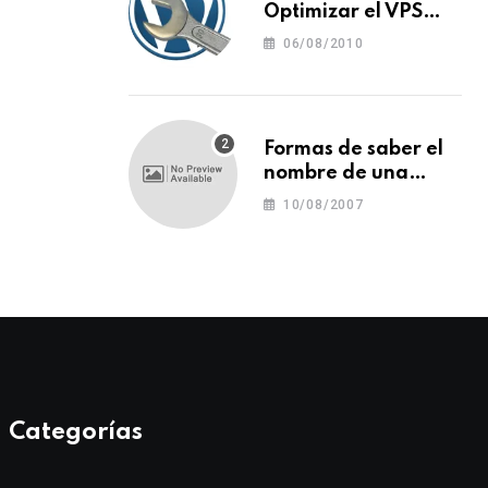
Optimizar el VPS
para WordPress
06/08/2010
Formas de saber el
nombre de una
tipografía (o una
10/08/2007
fuente o un tipo de
letra)
Categorías