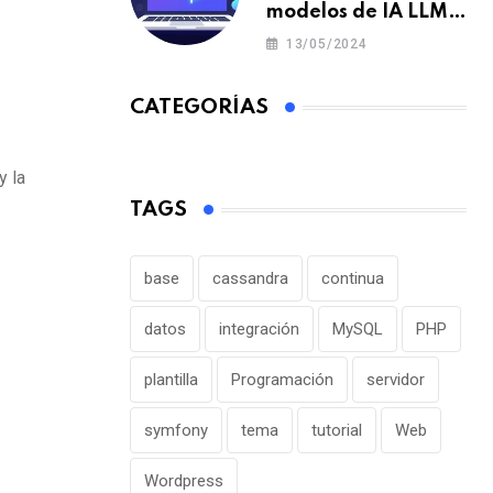
modelos de IA LLM
en un portátil o pc y
13/05/2024
offline para crear tu
chatbot local
CATEGORÍAS
y la
TAGS
base
cassandra
continua
datos
integración
MySQL
PHP
plantilla
Programación
servidor
symfony
tema
tutorial
Web
Wordpress