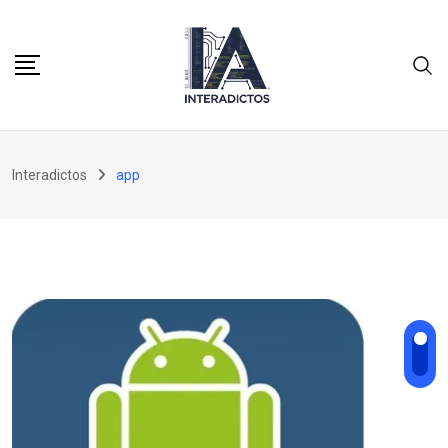
Skip
to
content
Interadictos
app