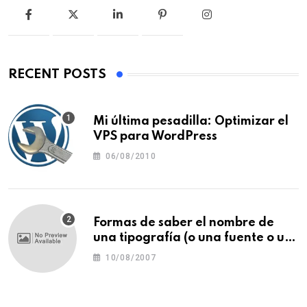
RECENT POSTS
Mi última pesadilla: Optimizar el
VPS para WordPress
06/08/2010
Formas de saber el nombre de
una tipografía (o una fuente o un
tipo de letra)
10/08/2007