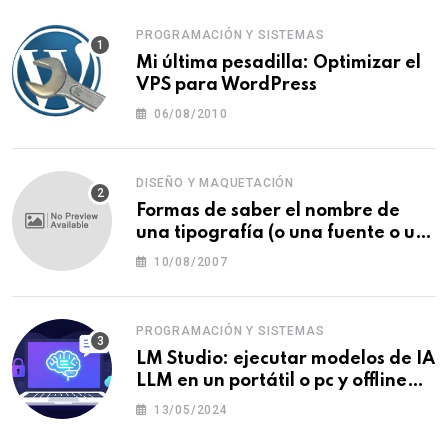
PROGRAMACIÓN Y SISTEMAS
Mi última pesadilla: Optimizar el
VPS para WordPress
06/08/2010
DISEÑO Y MAQUETACIÓN
Formas de saber el nombre de
una tipografía (o una fuente o un
tipo de letra)
10/08/2007
PROGRAMACIÓN Y SISTEMAS
LM Studio: ejecutar modelos de IA
LLM en un portátil o pc y offline
para crear tu chatbot local
13/05/2024