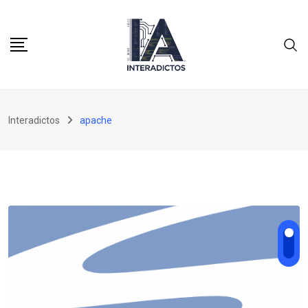
Skip
to
content
Interadictos
apache