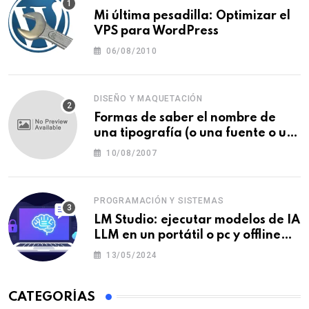
Mi última pesadilla: Optimizar el
VPS para WordPress
06/08/2010
DISEÑO Y MAQUETACIÓN
Formas de saber el nombre de
una tipografía (o una fuente o un
tipo de letra)
10/08/2007
PROGRAMACIÓN Y SISTEMAS
LM Studio: ejecutar modelos de IA
LLM en un portátil o pc y offline
para crear tu chatbot local
13/05/2024
CATEGORÍAS