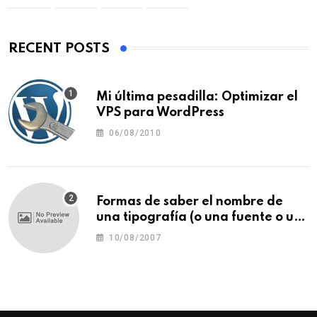
RECENT POSTS
Mi última pesadilla: Optimizar el
VPS para WordPress
06/08/2010
Formas de saber el nombre de
una tipografía (o una fuente o un
tipo de letra)
10/08/2007