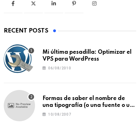
RECENT POSTS
Mi última pesadilla: Optimizar el
VPS para WordPress
06/08/2010
Formas de saber el nombre de
una tipografía (o una fuente o un
tipo de letra)
10/08/2007