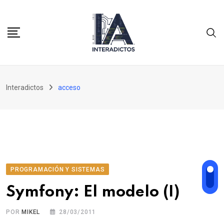
Skip
to
content
Interadictos
acceso
PROGRAMACIÓN Y SISTEMAS
Symfony: El modelo (I)
POR
MIKEL
28/03/2011