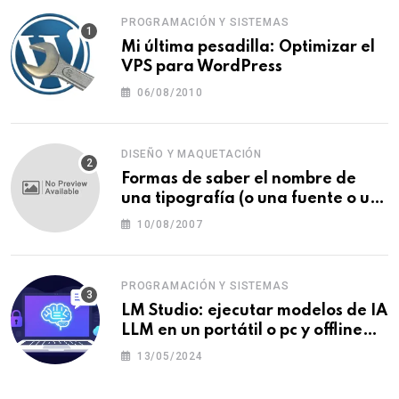
PROGRAMACIÓN Y SISTEMAS
Mi última pesadilla: Optimizar el
VPS para WordPress
06/08/2010
DISEÑO Y MAQUETACIÓN
Formas de saber el nombre de
una tipografía (o una fuente o un
tipo de letra)
10/08/2007
PROGRAMACIÓN Y SISTEMAS
LM Studio: ejecutar modelos de IA
LLM en un portátil o pc y offline
para crear tu chatbot local
13/05/2024