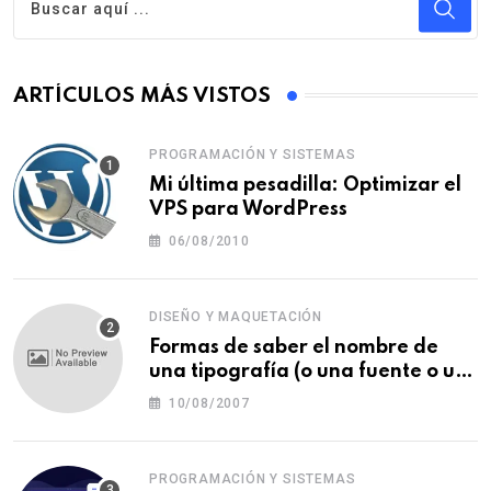
ARTÍCULOS MÁS VISTOS
PROGRAMACIÓN Y SISTEMAS
Mi última pesadilla: Optimizar el
VPS para WordPress
06/08/2010
DISEÑO Y MAQUETACIÓN
Formas de saber el nombre de
una tipografía (o una fuente o un
tipo de letra)
10/08/2007
PROGRAMACIÓN Y SISTEMAS