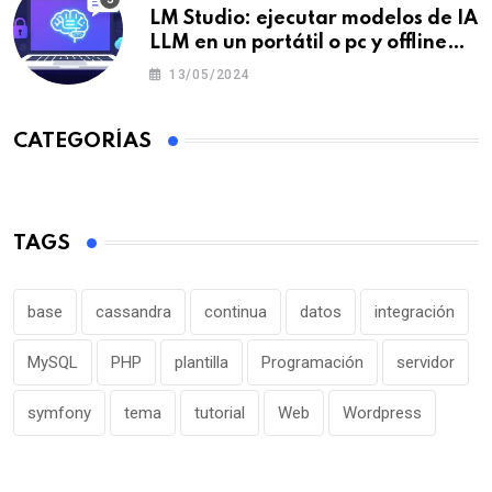
LM Studio: ejecutar modelos de IA
LLM en un portátil o pc y offline
para crear tu chatbot local
13/05/2024
CATEGORÍAS
TAGS
base
cassandra
continua
datos
integración
MySQL
PHP
plantilla
Programación
servidor
symfony
tema
tutorial
Web
Wordpress